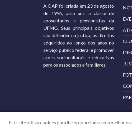
A OAP foi criada em 23 de agosto
NOT
de 1996, para unir a classe de
EV
aposentados e pensionistas da
UFMG. Seus principais objetivos
ATI
são defender na justiça, os direitos
CLU
adquiridos ao longo dos anos no
serviço público federal e promover
IN
ações socioculturais e educativas
JUS
para os associados e familiares.
FO
CO
PAR
POLÍTICA DE PRIVACIDADE
SOBRE NÓS
CONT
Este site utiliza cookies para lhe proporcionar uma melhor ex
Copyright 2026 ©
OAP/UFMG