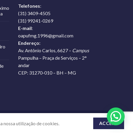
Telefones
:
óximo
(31) 3409-4505
ra
(31) 99241-0269
E-mail
:
oapufmg.1996@gmail.com
Endereço:
iro
Av. Antônio Carlos, 6627 –
Campus
Pampulha – Praça de Serviços – 2°
andar
de
CEP: 31270-010 – BH – MG
a nossa utilização de cookies.
ACCEPT