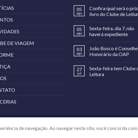
ÍCIAS
Confira qual será o pr
05
ago
livro do Clube de Leitu
ENTOS
Sexta-feira, dia 7, não
05
VIDADES
ago
haverá expediente
BE DE VIAGEM
João Bosco é Conselhe
03
ago
Honorário da OAP
FORME
TIÇA
Sexta-feira tem Clube 
27
jul
Leitura
TOS
NTATO
CERIAS
ATO
periência de navegação. Ao navegar neste site, você concorda com 