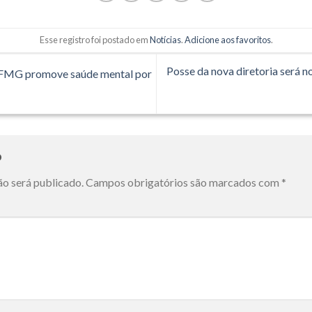
Esse registro foi postado em
Notícias
.
Adicione aos favoritos
.
Posse da nova diretoria será n
UFMG promove saúde mental por
o
ão será publicado.
Campos obrigatórios são marcados com
*