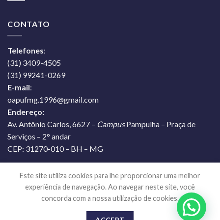
CONTATO
Telefones
:
(31) 3409-4505
(31) 99241-0269
E-mail
:
oapufmg.1996@gmail.com
Endereço:
Av. Antônio Carlos, 6627 –
Campus
Pampulha – Praça de
Serviços – 2° andar
CEP: 31270-010 – BH – MG
Este site utiliza cookies para lhe proporcionar uma melhor
experiência de navegação. Ao navegar neste site, você
concorda com a nossa utilização de cookies.
POLÍTICA DE PRIVACIDADE
SOBRE NÓS
CONTATO
ACCEPT