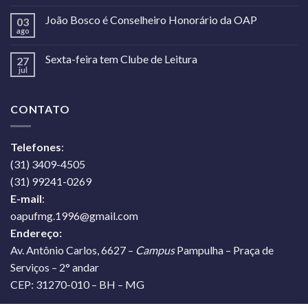
João Bosco é Conselheiro Honorário da OAP
03
ago
Sexta-feira tem Clube de Leitura
27
jul
CONTATO
Telefones
:
(31) 3409-4505
(31) 99241-0269
E-mail
:
oapufmg.1996@gmail.com
Endereço:
Av. Antônio Carlos, 6627 –
Campus
Pampulha – Praça de
Serviços – 2° andar
CEP: 31270-010 – BH – MG